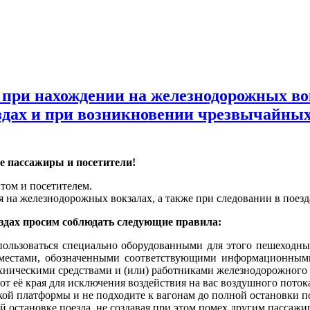
 при нахождении на железнодорожных во
ездах и при возникновении чрезвычайны
 пассажиры и посетители!
том и посетителем.
на железнодорожных вокзалах, а также при следовании в поезд
ездах просим соблюдать следующие правила:
пользоваться специально оборудованными для этого пешеходны
и местами, обозначенными соответствующими информационным
хническими средствами и (или) работниками железнодорожного 
от её края для исключения воздействия на вас воздушного поток
кой платформы и не подходите к вагонам до полной остановки по
й остановке поезда, не создавая при этом помех другим пассажи