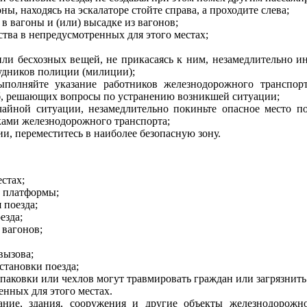
ы, находясь на эскалаторе стойте справа, а проходите слева;
 в вагоны и (или) высадке из вагонов;
ства в непредусмотренных для этого местах;
ли бесхозных вещей, не прикасаясь к ним, незамедлительно и
удников полиции (милиции);
полняйте указание работников железнодорожного транспорт
б, решающих вопросы по устранению возникшей ситуации;
чайной ситуации, незамедлительно покиньте опасное место п
ками железнодорожного транспорта;
и, переместитесь в наиболее безопасную зону.
стах;
й платформы;
 поезда;
езда;
 вагонов;
вызова;
становки поезда;
упаковки или чехлов могут травмировать граждан или загрязнить
нных для этого местах.
ание, здания, сооружения и другие объекты железнодорожно