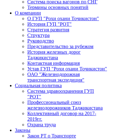
Система поиска вагонов по СНГ
Термины основных понятий
О компании
О ГУП "Рохи охани Точикистон"
История ГУП "РОТ"
Стратегия развития
Структура
Руководство
Представительство за рубежом
История железных дорог
Таджикистана
Контактная информация
Устав ГУП "Рохи охани Точикистон"
ОАО "Железнодорожная
транспортная экспедиция"
Социальная политика
Система здравоохранения ГУП
"РОТ"
Профессиональный союз
железнодорожников Таджикистана
Коллективный договор на 2017-
2019гг.
Охрана труда
Законы
Закон РТ о Транспорте