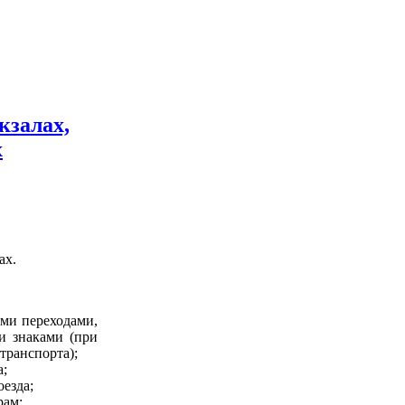
кзалах,
х
ах.
ми переходами,
и знаками (при
транспорта);
а;
езда;
рам;