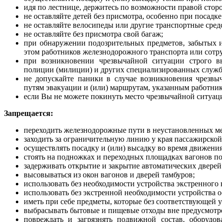
идя по лестнице, держитесь по возможности правой сторон
не оставляйте детей без присмотра, особенно при посадке
не оставляйте велосипеды или другие транспортные сред
не оставляйте без присмотра свой багаж;
при обнаружении подозрительных предметов, забытых и
этом работников железнодорожного транспорта или сотр
при возникновении чрезвычайной ситуации строго вы
полиции (милиции) и других специализированных служ
не допускайте паники в случае возникновения чрезвы
путям эвакуации и (или) маршрутам, указанным работни
если Вы не можете покинуть место чрезвычайной ситуаци
Запрещается:
переходить железнодорожные пути в неустановленных ме
заходить за ограничительную линию у края пассажирско
осуществлять посадку и (или) высадку во время движения
стоять на подножках и переходных площадках вагонов по
задерживать открытие и закрытие автоматических дверей
высовываться из окон вагонов и дверей тамбуров;
использовать без необходимости устройства экстренного 
использовать без экстренной необходимости устройства о
иметь при себе предметы, которые без соответствующей 
выбрасывать бытовые и пищевые отходы вне предусмотре
повреждать и загрязнять подвижной состав, оборудов