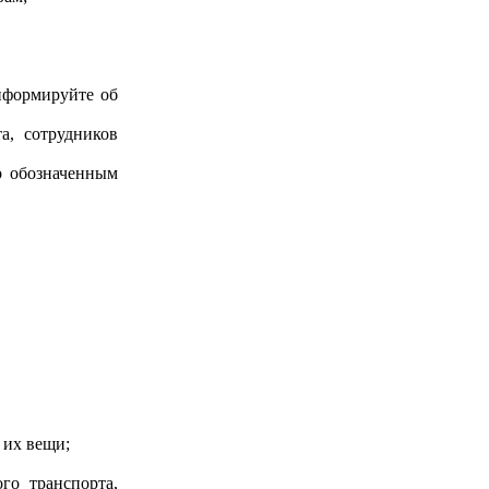
нформируйте об
а, сотрудников
о обозначенным
 их вещи;
го транспорта,