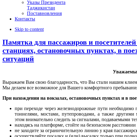
Указы Президента
Таджикистан
Поставновления
Контакты
Skip to content
Памятка для пассажиров и посетителей
станциях, остановочных пунктах, в по
ситуаций
Уважаемые
Выражаем Вам свою благодарность, что Вы стали нашим клиен
Мы делаем все возможное для Вашего комфортного пребывания 
При нахождении на вокзалах, остановочных пунктах и в по
при переходе через железнодорожные пути необходимо 
тоннелями, мостами, путепроводами, а также другим
этом внимательно следить за сигналами, подаваемыми те
находясь на платформе, стойте на безопасном расстоянии 
не заходите за ограничительную линию у края пассажирс
осуществляйте посадку и (или) высадку только при полно