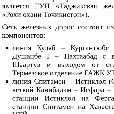
является ГУП «Таджикская же
«Рохи охани Точикистон»).
Сеть железных дорог состоит и
компонентов:
линия Куляб – Кургантюбе
Душанбе I – Пахтаабад с в
Шаартуз и выходом от ста
Термезское отделение ГАЖК
линия Спитамен – Истиклол (С
веткой Канибадам – Исфара –
станции Истиклол на Ферга
станции Спитамен на Хаваст