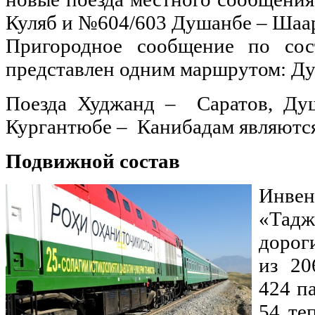
Куляб и №604/603 Душанбе – Шаар
Пригородное сообщение по со
представлен одним маршрутом: Ду
Поезда Худжанд – Саратов, Ду
Кургантюбе – Канибадам являютс
Подвижной состав
Инв
«Тад
дорог
из 20
424 п
54 те