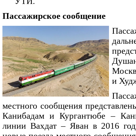
УТЙ.
Пассажирское сообщение
Пасс
даль
пред
Душан
Москв
и Худ
Пасс
местного сообщения представлен
Канибадам и Кургантюбе – Кан
линии Вахдат – Яван в 2016 год
новые поезда местного сообщени