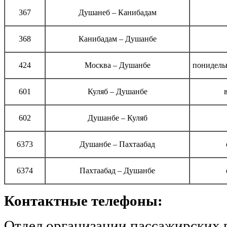
367
Душанеб – Канибадам
368
Канибадам – Душанбе
424
Москва – Душанбе
понидельн
601
Куляб – Душанбе
602
Душанбе – Куляб
6373
Душанбе – Пахтаабад
6374
Пахтаабад – Душанбе
Контактные телефоны:
Отдел организации пассажирских