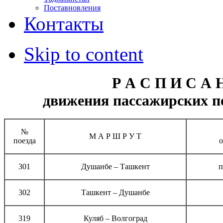
Поставновления
Контакты
Skip to content
Р А С П И С А 
движения пассажирских по
№
М А Р Ш Р У Т
поезда
о
301
Душанбе – Ташкент
п
302
Ташкент – Душанбе
319
Куляб – Волгоград