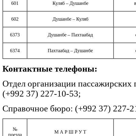
601
Куляб – Душанбе
602
Душанбе – Куляб
6373
Душанбе – Пахтаабад
6374
Пахтаабад – Душанбе
Контактные телефоны:
Отдел организации пассажирских
(+992 37) 227-10-53;
Справочное бюро: (+992 37) 227-2
№
М А Р Ш Р У Т
поезда