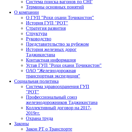
Система поиска вагонов по СНГ
Термины основных понятий
О компании
О ГУП "Рохи охани Точикистон"
История ГУП "РОТ"
Стратегия развития
Структура
Руководство
Представительство за рубежом
История железных дорог
Таджикистана
Контактная информация
Устав ГУП "Рохи охани Точикистон"
ОАО "Железнодорожная
транспортная экспедиция"
Социальная политика
Система здравоохранения ГУП
"РОТ"
Профессиональный союз
железнодорожников Таджикистана
Коллективный договор на 2017-
2019гг.
Охрана труда
Законы
Закон РТ о Транспорте