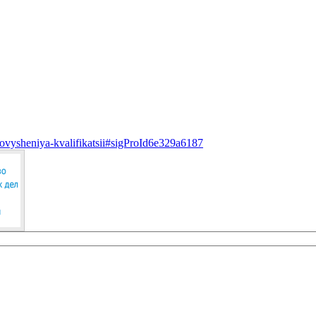
-povysheniya-kvalifikatsii#sigProId6e329a6187