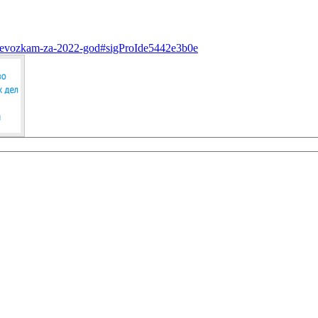
-perevozkam-za-2022-god#sigProIde5442e3b0e