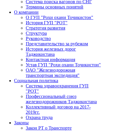
Система поиска вагонов по СНГ
Термины основных понятий
О компании
О ГУП "Рохи охани Точикистон"
История ГУП "РОТ"
Стратегия развития
Структура
Руководство
Представительство за рубежом
История железных дорог
Таджикистана
Контактная информация
Устав ГУП "Рохи охани Точикистон"
ОАО "Железнодорожная
транспортная экспедиция"
Социальная политика
Система здравоохранения ГУП
"РОТ"
Профессиональный союз
железнодорожников Таджикистана
Коллективный договор на 2017-
2019гг.
Охрана труда
Законы
Закон РТ о Транспорте