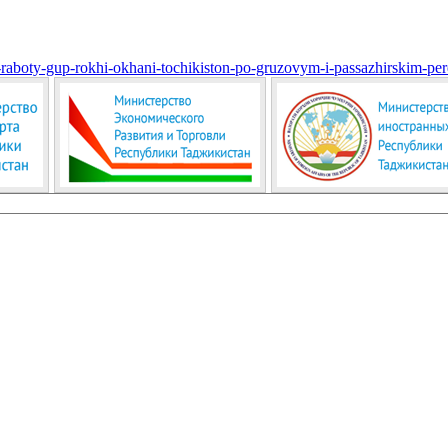
li-raboty-gup-rokhi-okhani-tochikiston-po-gruzovym-i-passazhirskim