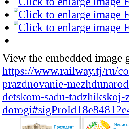
View the embedded image ga
https://www.railway.tj/ru/
prazdnovanie-mezhdunarodn
detskom-sadu-tadzhikskoj-z
dorogi#sigProId18e84812e