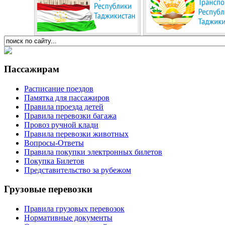
Пассажирам
Расписание поездов
Памятка для пассажиров
Правила проезда детей
Правила перевозки багажа
Провоз ручной клади
Правила перевозки животных
Вопросы-Ответы
Правила покупки электронных билетов
Покупка Билетов
Представительство за рубежом
Грузовые перевозки
Правила грузовых перевозок
Нормативные документы