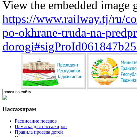
View the embedded image ga
https://www.railway.tj/ru/
po-okhrane-truda-na-predpr
dorogi#sigProId061847b25
Пассажирам
Расписание поездов
Памятка для пассажиров
Правила проезда детей