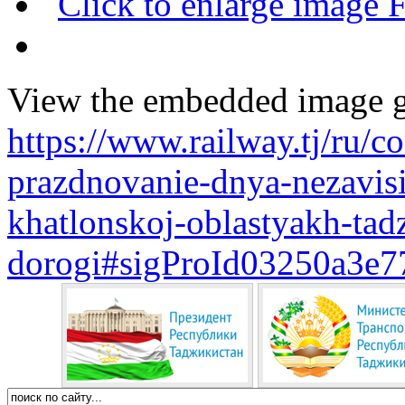
View the embedded image ga
https://www.railway.tj/ru/
prazdnovanie-dnya-nezavisi
khatlonskoj-oblastyakh-tad
dorogi#sigProId03250a3e7