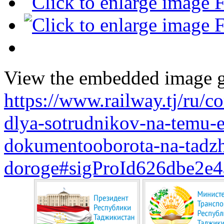
View the embedded image ga
https://www.railway.tj/ru/
dlya-sotrudnikov-na-temu-e
dokumentooborota-na-tadzh
doroge#sigProId626dbe2e4