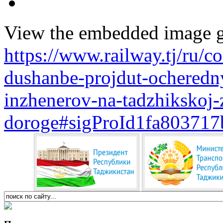
View the embedded image ga
https://www.railway.tj/ru/
dushanbe-projdut-ocheredny
inzhenerov-na-tadzhikskoj-
doroge#sigProId1fa803717