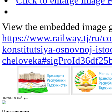
View the embedded image ga
https://www.railway.tj/ru/
konstitutsiya-osnovnoj-ist
cheloveka#sigProId36df25
Пассажирам