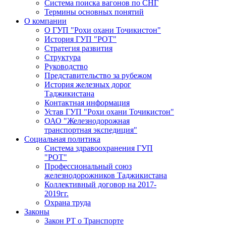
Система поиска вагонов по СНГ
Термины основных понятий
О компании
О ГУП "Рохи охани Точикистон"
История ГУП "РОТ"
Стратегия развития
Структура
Руководство
Представительство за рубежом
История железных дорог
Таджикистана
Контактная информация
Устав ГУП "Рохи охани Точикистон"
ОАО "Железнодорожная
транспортная экспедиция"
Социальная политика
Система здравоохранения ГУП
"РОТ"
Профессиональный союз
железнодорожников Таджикистана
Коллективный договор на 2017-
2019гг.
Охрана труда
Законы
Закон РТ о Транспорте