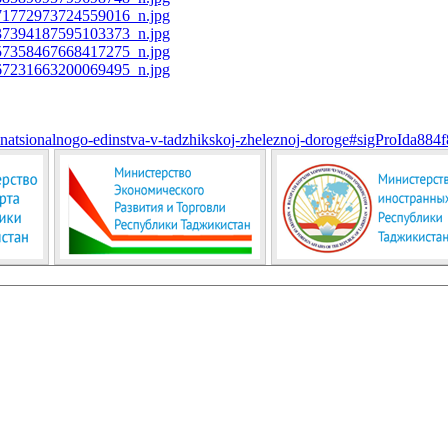
-natsionalnogo-edinstva-v-tadzhikskoj-zheleznoj-doroge#sigProIda884