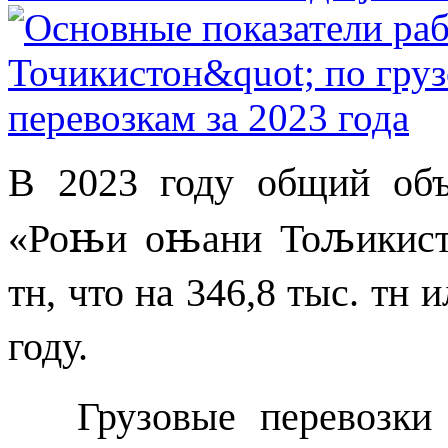
В 2023 году общий об
њ
њ
љ
«Ро
и о
ани То
икис
тн, что на 346,8 тыс. тн 
году.
Грузовые перевозки п