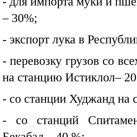
- для импорта муки и пш
– 30%;
- экспорт лука в Республ
- перевозку грузов со вс
на станцию Истиклол– 20
- со станции Худжанд на 
- со станций Спитаме
Бекабад – 40 %;