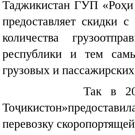
Таджикистан ГУП «Ро
ҳ
и
предоставляет скидки с
количества грузоотпр
республики и тем сам
грузовых и пассажирских
Так в 2023 г
То
ҷ
икистон»
предостави
перевозку скоропортящей