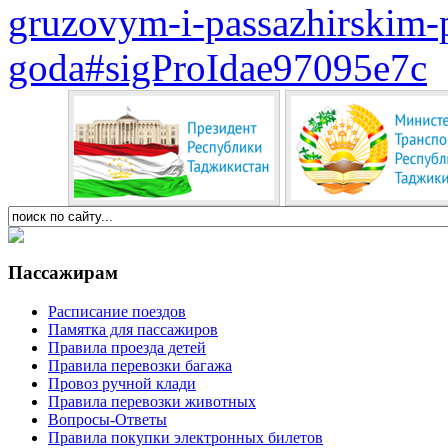
gruzovym-i-passazhirskim
goda#sigProIdae97095e7c
Пассажирам
Расписание поездов
Памятка для пассажиров
Правила проезда детей
Правила перевозки багажа
Провоз ручной клади
Правила перевозки животных
Вопросы-Ответы
Правила покупки электронных билетов