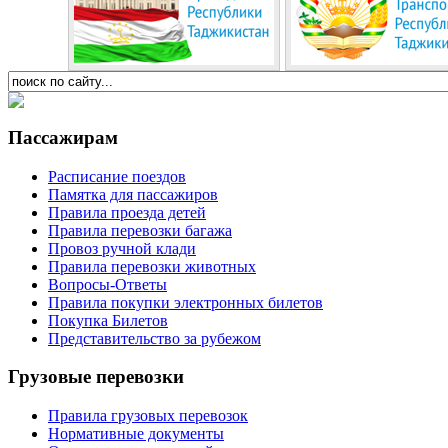
Пассажирам
Расписание поездов
Памятка для пассажиров
Правила проезда детей
Правила перевозки багажа
Провоз ручной клади
Правила перевозки животных
Вопросы-Ответы
Правила покупки электронных билетов
Покупка Билетов
Представительство за рубежом
Грузовые перевозки
Правила грузовых перевозок
Нормативные документы