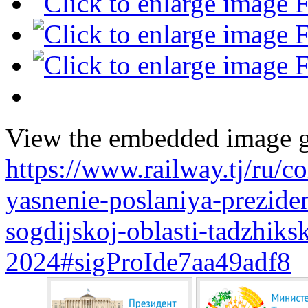
View the embedded image ga
https://www.railway.tj/ru/
yasnenie-poslaniya-preziden
sogdijskoj-oblasti-tadzhiks
2024#sigProIde7aa49adf8