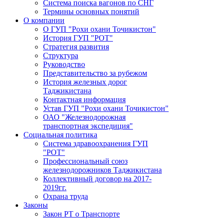
Система поиска вагонов по СНГ
Термины основных понятий
О компании
О ГУП "Рохи охани Точикистон"
История ГУП "РОТ"
Стратегия развития
Структура
Руководство
Представительство за рубежом
История железных дорог
Таджикистана
Контактная информация
Устав ГУП "Рохи охани Точикистон"
ОАО "Железнодорожная
транспортная экспедиция"
Социальная политика
Система здравоохранения ГУП
"РОТ"
Профессиональный союз
железнодорожников Таджикистана
Коллективный договор на 2017-
2019гг.
Охрана труда
Законы
Закон РТ о Транспорте