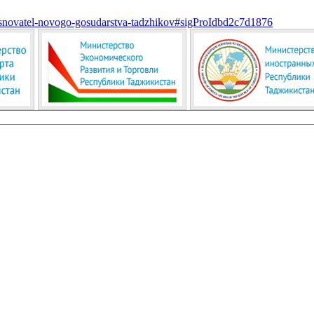
ii-osnovatel-novogo-gosudarstva-tadzhikov#sigProIdbd2c7d1876