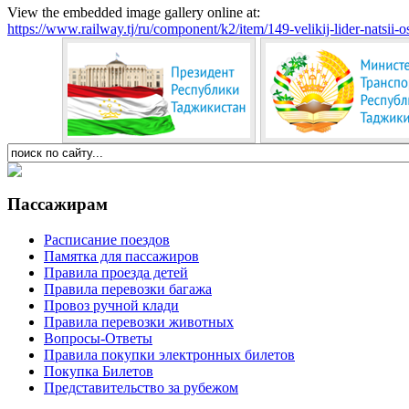
View the embedded image gallery online at:
https://www.railway.tj/ru/component/k2/item/149-velikij-lider-nats
Пассажирам
Расписание поездов
Памятка для пассажиров
Правила проезда детей
Правила перевозки багажа
Провоз ручной клади
Правила перевозки животных
Вопросы-Ответы
Правила покупки электронных билетов
Покупка Билетов
Представительство за рубежом