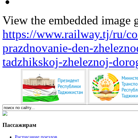
View the embedded image ga
https://www.railway.tj/ru/
prazdnovanie-den-zheleznod
tadzhikskoj-zheleznoj-dor
Пассажирам
Расписание поездов