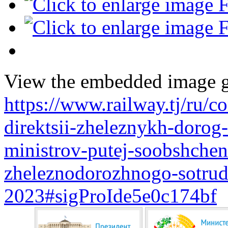
View the embedded image ga
https://www.railway.tj/ru/
direktsii-zheleznykh-dorog-
ministrov-putej-soobshcheni
zheleznodorozhnogo-sotrud
2023#sigProIde5e0c174bf