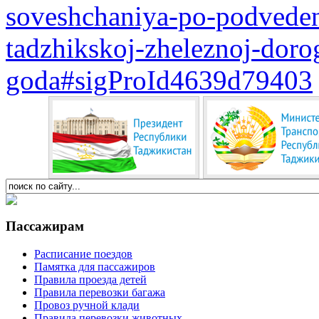
soveshchaniya-po-podveden
tadzhikskoj-zheleznoj-doro
goda#sigProId4639d79403
Пассажирам
Расписание поездов
Памятка для пассажиров
Правила проезда детей
Правила перевозки багажа
Провоз ручной клади
Правила перевозки животных