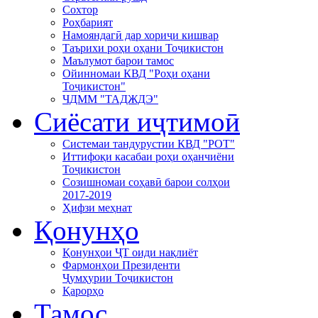
Сохтор
Роҳбарият
Намояндагӣ дар хориҷи кишвар
Таърихи роҳи оҳани Тоҷикистон
Маълумот барои тамос
Ойинномаи КВД "Роҳи оҳани
Тоҷикистон"
ЧДММ "ТАДЖДЭ"
Сиёсати иҷтимоӣ
Системаи тандурустии КВД "РОТ"
Иттифоқи касабаи роҳи оҳанчиёни
Тоҷикистон
Созишномаи соҳавӣ барои солҳои
2017-2019
Ҳифзи меҳнат
Қонунҳо
Қонунҳои ҶТ оиди нақлиёт
Фармонҳои Президенти
Ҷумҳурии Тоҷикистон
Қарорҳо
Тамос