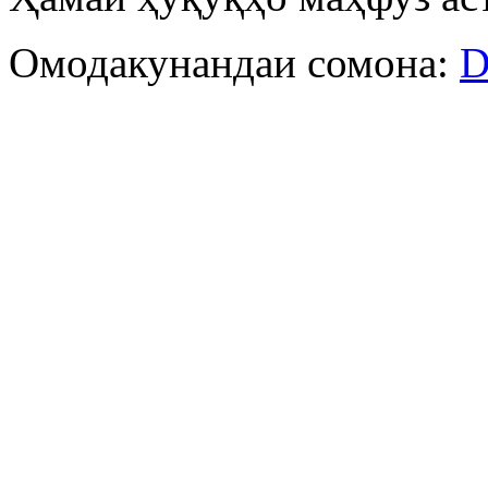
Омодакунандаи сомона:
D