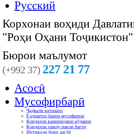
Русский
Корхонаи воҳиди Давлати
"Роҳи Оҳани Тоҷикистон"
Бюрои маълумот
227 21 77
(+992 37)
Асосӣ
Мусофирбарӣ
Ҷадвали қатораҳо
Ёддоштҳо барои мусофирон
Қоидаҳои кашонидани кӯдакон
Қоидаҳои ҳамлу нақли бағоҷ
Интиқоли бори дастӣ