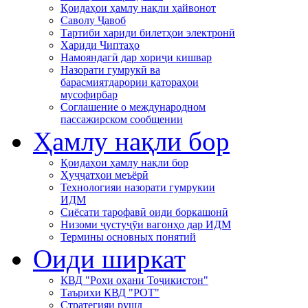
Қоидаҳои ҳамлу нақли ҳайвонот
Саволу Ҷавоб
Тартиби хариди билетҳои электронӣ
Хариди Чиптаҳо
Намояндагӣ дар хориҷи кишвар
Назорати гумрукӣ ва
барасмиятдарории қатораҳои
мусофирбар
Соглашение о международном
пассажирском сообщении
Ҳамлу нақли бор
Қоидаҳои ҳамлу нақли бор
Ҳуҷҷатҳои меъёрӣ
Технологияи назорати гумрукии
ИДМ
Сиёсати тарофавӣ оиди боркашонӣ
Низоми ҷустуҷӯи вагонҳо дар ИДМ
Термины основных понятий
Оиди ширкат
КВД "Роҳи оҳани Тоҷикистон"
Таърихи КВД "РОТ"
Стратегияи рушд