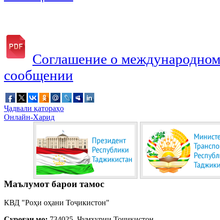
Соглашение о международном
сообщении
Ҷадвали қатораҳо
Онлайн-Харид
Маълумот барои тамос
КВД "Роҳи оҳани Тоҷикистон"
Суроғаи мо:
734025, Ҷумҳурии Тоҷикистон,