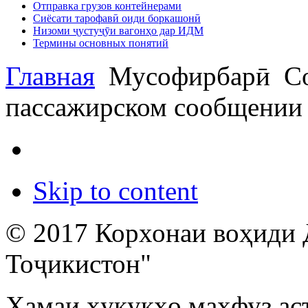
Отправка грузов контейнерами
Сиёсати тарофавӣ оиди боркашонӣ
Низоми ҷустуҷӯи вагонҳо дар ИДМ
Термины основных понятий
Главная
Мусофирбарӣ
Со
пассажирском сообщении
Skip to content
© 2017 Корхонаи воҳиди 
Тоҷикистон"
Ҳамаи ҳуқуқҳо маҳфуз ас