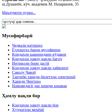
ш.Душанбе, кӯч. академик М. Назаршоев, 35
Маълумоти пурра...
Мусофирбарӣ
Ҷадвали қатораҳо
Ёддоштҳо барои мусофирон
Қоидаҳои кашонидани кӯдакон
Қоидаҳои ҳамлу нақли бағоҷ
Интиқоли бори дастӣ
Қоидаҳои ҳамлу нақли ҳайвонот
Саволу Ҷавоб
Тартиби хариди билетҳои электронӣ
Хариди Чиптаҳо
Намояндагӣ дар хориҷи кишвар
Ҳамлу нақли бор
Қоидаҳои ҳамлу нақли бор
Ҳуҷҷатҳои меъёрӣ